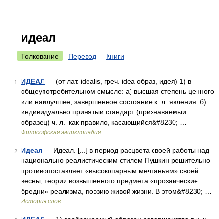
идеал
Толкование
Перевод
Книги
ИДЕАЛ
— (от лат. idealis, греч. idea образ, идея) 1) в
1
общеупотребительном смысле: а) высшая степень ценного
или наилучшее, завершенное состояние к. л. явления, б)
индивидуально принятый стандарт (признаваемый
образец) ч. л., как правило, касающийся&#8230; …
Философская энциклопедия
Идеал
— Идеал. [...] в период расцвета своей работы над
2
национально реалистическим стилем Пушкин решительно
противопоставляет «высокопарным мечтаньям» своей
весны, теории возвышенного предмета «прозаические
бредни» реализма, поэзию живой жизни. В этом&#8230; …
История слов