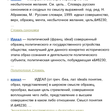
несбыточное желание. См. цель... Словарь русских
синонимов и сходных по смыслу выражений. под. ред. Н.
Абрамова, М.: Русские словари, 1999. идеал совершенство,
верх, образец, мечта, несбыточное желание, цель;&#8230;
…
Словарь синонимов
Идеал
— политический (франц. ideal) совершенный
7
образец политического и государственного устройства
общества; наилучший для данного конкретно исторического
этапа образ сознания и деятельности политического
субъекта; политическая ценность, побуждающая к&#8230;
…
Политология. Словарь.
идеал
— ИДЕАЛ (от греч. i5ea, лат. idealis понятие,
8
образ, представление) в широком смысле образец,
прообраз, высшая цель стремлений, совершенное
воплощение чего либо, представление о высшем
совершенстве в каком либо отношении. Смысл понятия
И.&#8230; …
Энциклопедия эпистемологии и философии науки