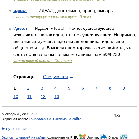
идеал
— ИДЕАЛ, джентльмен, принц, рыцарь …
9
Словарь-тезаурус синонимов русской речи
Идеал
— Идеал ♦ Idéal Нечто, существующее
10
исключительно как идея, т. е. не существующее. Например,
идеальный мужчина, идеальная женщина, идеальное
общество и т. д. В мыслях нам гораздо легче найти то, что
соответствовало бы нашим желаниям, чем в&#8230; …
Философский словарь Спонвиля
Страницы
Следующая
→
1
2
3
4
5
6
7
8
9
10
11
12
13
© Академик, 2000-2026
18+
Обратная связь:
Техподдержка
,
Реклама на сайте
👣 Путешествия
Экспорт словарей на сайты
, сделанные на PHP,
Joomla,
Drupal,