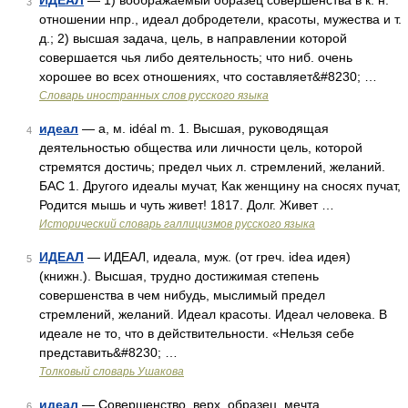
ИДЕАЛ
— 1) воображаемый образец совершенства в к. н.
3
отношении нпр., идеал добродетели, красоты, мужества и т.
д.; 2) высшая задача, цель, в направлении которой
совершается чья либо деятельность; что ниб. очень
хорошее во всех отношениях, что составляет&#8230; …
Словарь иностранных слов русского языка
идеал
— а, м. idéal m. 1. Высшая, руководящая
4
деятельностью общества или личности цель, которой
стремятся достичь; предел чьих л. стремлений, желаний.
БАС 1. Другого идеалы мучат, Как женщину на сносях пучат,
Родится мышь и чуть живет! 1817. Долг. Живет …
Исторический словарь галлицизмов русского языка
ИДЕАЛ
— ИДЕАЛ, идеала, муж. (от греч. idea идея)
5
(книжн.). Высшая, трудно достижимая степень
совершенства в чем нибудь, мыслимый предел
стремлений, желаний. Идеал красоты. Идеал человека. В
идеале не то, что в действительности. «Нельзя себе
представить&#8230; …
Толковый словарь Ушакова
идеал
— Совершенство, верх, образец, мечта,
6